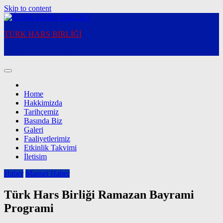
Skip to content
TÜRK HARS BİRLİĞİ
Turkish Cultural Alliance
Home
Hakkimizda
Tarihçemiz
Basında Biz
Galeri
Faaliyetlerimiz
Etkinlik Takvimi
İletisim
Haber
Manset Haber
Türk Hars Birliği Ramazan Bayrami
Programi