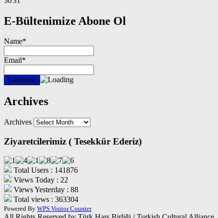
30
31
E-Bültenimize Abone Ol
Name*
Email*
Archives
Archives
Ziyaretcilerimiz ( Tesekkür Ederiz)
Total Users : 141876
Views Today : 22
Views Yesterday : 88
Total views : 363304
Powered By
WPS Visitor Counter
All Rights Reserved by Türk Hars Birliği / Turkish Cultural Alliance