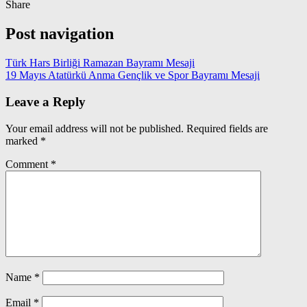
Share
Post navigation
Türk Hars Birliği Ramazan Bayramı Mesaji
19 Mayıs Atatürkü Anma Gençlik ve Spor Bayramı Mesaji
Leave a Reply
Your email address will not be published.
Required fields are
marked
*
Comment
*
Name
*
Email
*