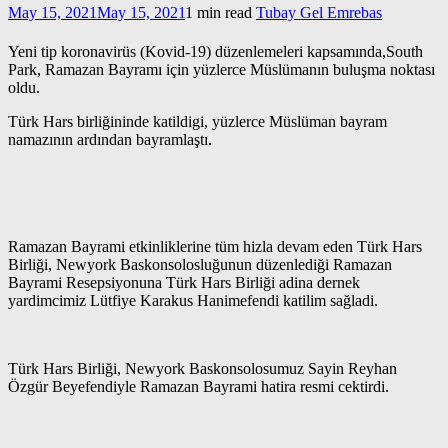
May 15, 2021
May 15, 2021
1 min read
Tubay Gel Emrebas
Yeni tip koronavirüs (Kovid-19) düzenlemeleri kapsamında,South
Park, Ramazan Bayramı için yüzlerce Müslümanın buluşma noktası
oldu.
Türk Hars birliğininde katildigi, yüzlerce Müslüman bayram
namazının ardından bayramlaştı.
Ramazan Bayrami etkinliklerine tüm hizla devam eden Türk Hars
Birliği, Newyork Baskonsolosluğunun düzenlediği Ramazan
Bayrami Resepsiyonuna Türk Hars Birliği adina dernek
yardimcimiz Lütfiye Karakus Hanimefendi katilim sağladi.
Türk Hars Birliği, Newyork Baskonsolosumuz Sayin Reyhan
Özgür Beyefendiyle Ramazan Bayrami hatira resmi cektirdi.